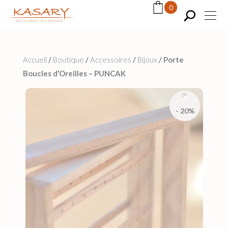
Panneau de gestion des cookies
0
Accueil
/
Boutique
/
Accessoires
/
Bijoux
/
Porte
Boucles d’Oreilles – PUNCAK
- 20%