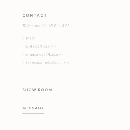
CONTACT
Téléphone : 04 65 84 44 53
E-mail :
-
contact@kasary.fr
-
commandes@kasary.fr
-
professionnels@kasary.fr
SHOW ROOM
MESSAGE