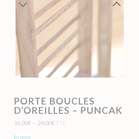
PORTE BOUCLES
D’OREILLES – PUNCAK
Plage
16,00
€
–
24,00
€
TTC
de
en stock