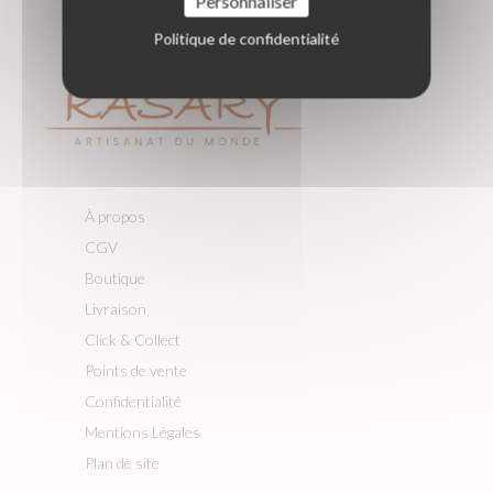
Personnaliser
Politique de confidentialité
À propos
CGV
Boutique
Livraison
Click & Collect
Points de vente
Confidentialité
Mentions Légales
Plan de site