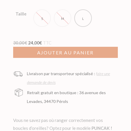
prix :
16,00€
Taille
à
S
M
L
24,00€
Le
Le
30,00
€
24,00
€
TTC
prix
prix
AJOUTER AU PANIER
initial
actuel
était :
est :
Livraison par transporteur spécialisé :
faire une
30,00€.
24,00€.
demande de devis
Retrait gratuit en boutique : 36 avenue des
Levades, 34470 Pérols
Vous ne savez pas où ranger correctement vos
boucles d’oreilles? Optez pour le modèle
PUNCAK !