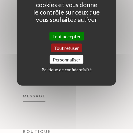
CONTACT
cookies et vous donne
le contrôle sur ceux que
Téléphone : 04 65 84 44 53
vous souhaitez activer
E-mail :
-
contact@kasary.fr
Tout accepter
-
commandes@kasary.fr
Tout refuser
-
professionnels@kasary.fr
Personnaliser
Politique de confidentialité
SHOW ROOM
MESSAGE
BOUTIQUE