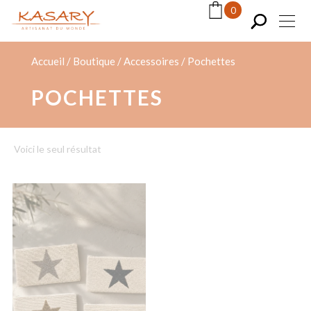
Panneau de gestion des cookies
0
Accueil
/
Boutique
/
Accessoires
/
Pochettes
POCHETTES
Voici le seul résultat