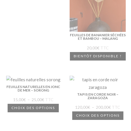
FEUILLES DE BANANIER SÉCHÉES
ET BAMBOU – MALANG
20,00
€
TTC
BIENTÔT DISPONIBLE !
FEUILLES NATURELLES EN JONC
DE MER – SORONG
TAPIS EN CORDE NOIR –
ZARAGOZA
Plage
15,00
€
–
25,00
€
TTC
de
Ce
Plage
120,00
€
–
200,00
€
TTC
CHOIX DES OPTIONS
prix :
produit
de
Ce
CHOIX DES OPTIONS
15,00€
a
prix :
pro
à
plusieurs
120,00€
a