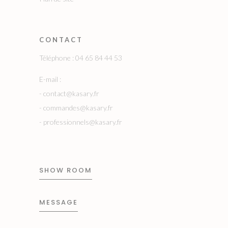
CONTACT
Téléphone : 04 65 84 44 53
E-mail :
-
contact@kasary.fr
-
commandes@kasary.fr
-
professionnels@kasary.fr
SHOW ROOM
MESSAGE