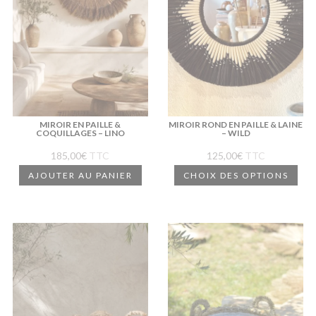
MIROIR EN PAILLE &
MIROIR ROND EN PAILLE & LAINE
COQUILLAGES – LINO
– WILD
185,00
€
TTC
125,00
€
TTC
Ce
AJOUTER AU PANIER
CHOIX DES OPTIONS
pro
a
plus
vari
Les
opt
peu