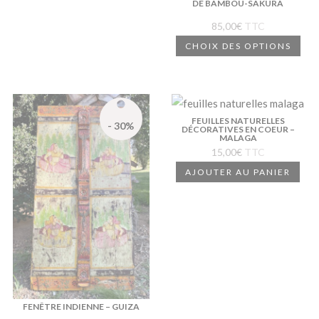
DE BAMBOU-SAKURA
être
choisies
85,00
€
TTC
sur
Ce
CHOIX DES OPTIONS
la
pro
page
a
du
plus
produit
vari
FEUILLES NATURELLES
- 30%
DÉCORATIVES EN COEUR –
Les
MALAGA
15,00
€
TTC
opt
AJOUTER AU PANIER
peu
êtr
choi
sur
la
pag
du
pro
FENÊTRE INDIENNE – GUIZA