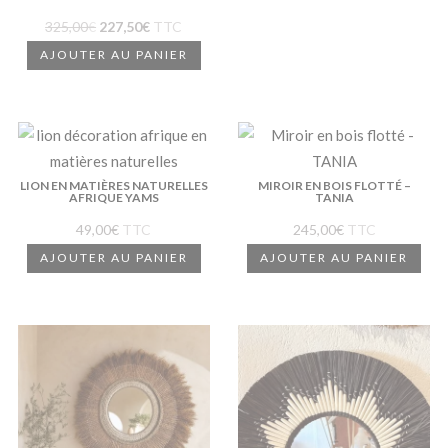
Le
Le
325,00
€
227,50
€
TTC
prix
prix
AJOUTER AU PANIER
initial
actuel
était :
est :
325,00€.
227,50€.
LION EN MATIÈRES NATURELLES
MIROIR EN BOIS FLOTTÉ –
AFRIQUE YAMS
TANIA
49,00
€
TTC
245,00
€
TTC
AJOUTER AU PANIER
AJOUTER AU PANIER