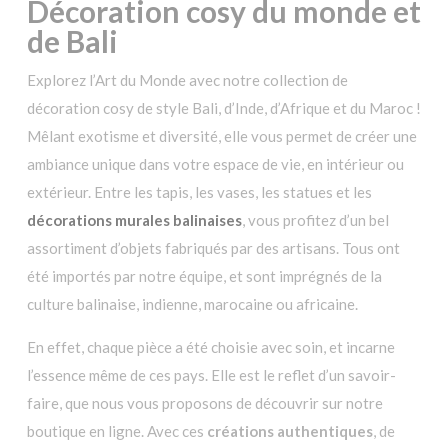
Décoration cosy du monde et
Les
page
du
options
de Bali
du
pro
peuvent
produit
Explorez l’Art du Monde avec notre collection de
être
décoration cosy de style Bali, d’Inde, d’Afrique et du Maroc !
choisies
sur
Mêlant exotisme et diversité, elle vous permet de créer une
la
ambiance unique dans votre espace de vie, en intérieur ou
page
extérieur. Entre les tapis, les vases, les statues et les
du
décorations murales balinaises
, vous profitez d’un bel
produit
assortiment d’objets fabriqués par des artisans. Tous ont
été importés par notre équipe, et sont imprégnés de la
culture balinaise, indienne, marocaine ou africaine.
En effet, chaque pièce a été choisie avec soin, et incarne
l’essence même de ces pays. Elle est le reflet d’un savoir-
faire, que nous vous proposons de découvrir sur notre
boutique en ligne. Avec ces
créations authentiques
, de