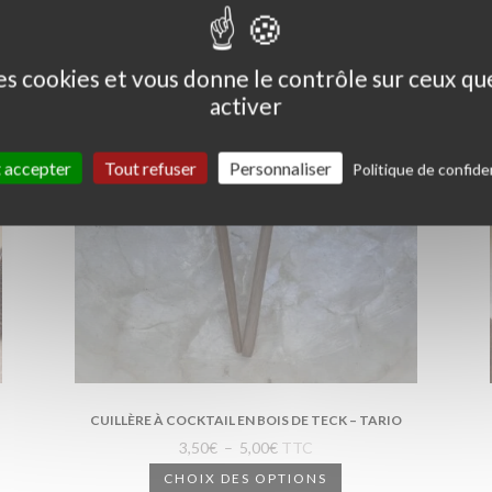
des cookies et vous donne le contrôle sur ceux q
activer
 accepter
Tout refuser
Personnaliser
Politique de confiden
CUILLÈRE À COCKTAIL EN BOIS DE TECK – TARIO
Plage
3,50
€
–
5,00
€
TTC
de
Ce
CHOIX DES OPTIONS