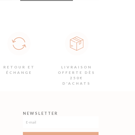
prix :
produit
3,50€
a
à
plusieurs
5,00€
variations.
Les
options
peuvent
être
choisies
RETOUR ET
LIVRAISON
ÉCHANGE
OFFERTE DÈS
sur
250€
la
D'ACHATS
page
du
produit
NEWSLETTER