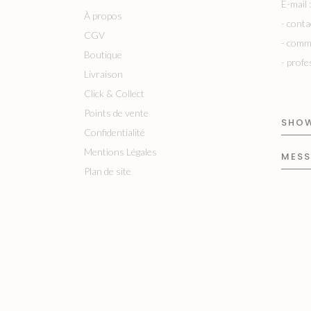
E-mail :
À propos
-
conta
CGV
-
comm
Boutique
-
profe
Livraison
Click & Collect
Points de vente
SHO
Confidentialité
Mentions Légales
MES
Plan de site