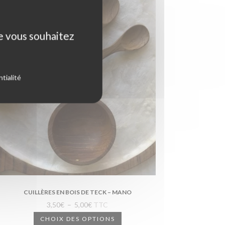
ue vous souhaitez
tialité
CUILLÈRES EN BOIS DE TECK – MANO
Plage
3,50
€
–
5,00
€
TTC
de
Ce
CHOIX DES OPTIONS