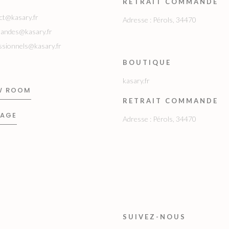
RETRAIT COMMANDE
ct@kasary.fr
Adresse : Pérols, 34470
andes@kasary.fr
ssionnels@kasary.fr
BOUTIQUE
kasary.fr
W ROOM
RETRAIT COMMANDE
SAGE
Adresse : Pérols, 34470
SUIVEZ-NOUS