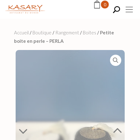
Panneau de gestion des cookies
0
Accueil
/
Boutique
/
Rangement
/
Boites
/
Petite
boite en perle – PERLA