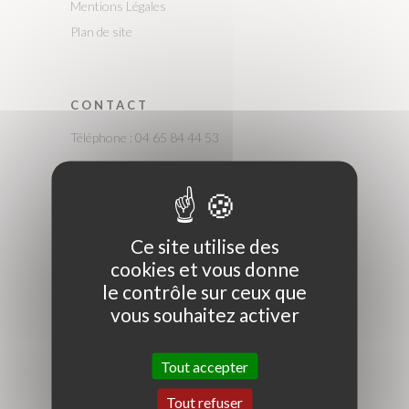
Mentions Légales
Plan de site
CONTACT
Téléphone : 04 65 84 44 53
E-mail :
-
contact@kasary.fr
-
commandes@kasary.fr
Ce site utilise des
-
professionnels@kasary.fr
cookies et vous donne
le contrôle sur ceux que
vous souhaitez activer
SHOW ROOM
Tout accepter
MESSAGE
Tout refuser