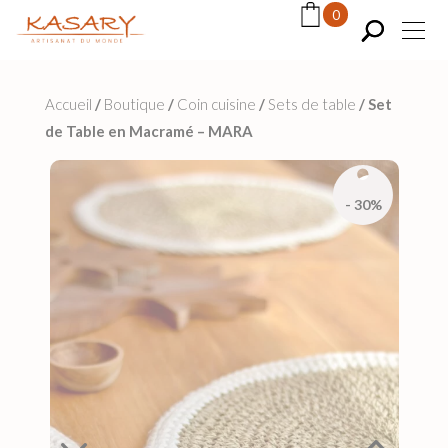
Panneau de gestion des cookies
0
Accueil
/
Boutique
/
Coin cuisine
/
Sets de table
/
Set
de Table en Macramé – MARA
- 30%