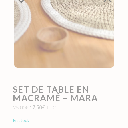
SET DE TABLE EN
MACRAMÉ – MARA
Le
Le
25,00
€
17,50
€
TTC
prix
prix
en stock
initial
actuel