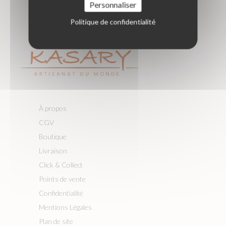
Personnaliser
Politique de confidentialité
À propos
CGV
Boutique
Livraison
Click & Collect
Points de vente
Confidentialité
Mentions Légales
Plan de site