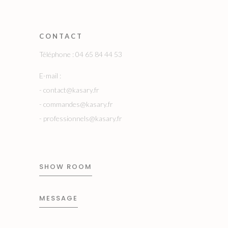
CONTACT
Téléphone : 04 65 84 44 53
E-mail :
-
contact@kasary.fr
-
commandes@kasary.fr
-
professionnels@kasary.fr
SHOW ROOM
MESSAGE